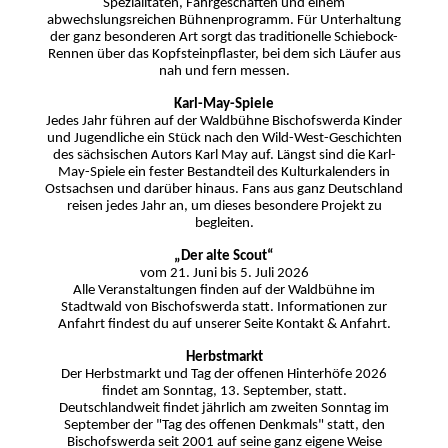
Spezialitäten, Fahrgeschäften und einem
Dresden
abwechslungsreichen Bühnenprogramm. Für Unterhaltung
Festung Königstein
der ganz besonderen Art sorgt das traditionelle Schiebock-
Kelchsteine bei Oybin
Rennen über das Kopfsteinpflaster, bei dem sich Läufer aus
Kloster Sankt Marienstern
nah und fern messen.
Kloster St. Marienthal
Körse Therme
Karl-May-Spiele
Kulturinsel Einsiedel
Jedes Jahr führen auf der Waldbühne Bischofswerda Kinder
Kurort Rathen
und Jugendliche ein Stück nach den Wild-West-Geschichten
Mariba Erlebnisbad
des sächsischen Autors Karl May auf. Längst sind die Karl-
Masseneibad Grossröhrsdorf
May-Spiele ein fester Bestandteil des Kulturkalenders in
Reiterhaus Neusalza-Spremberg
Ostsachsen und darüber hinaus. Fans aus ganz Deutschland
Sächsische Schweiz
reisen jedes Jahr an, um dieses besondere Projekt zu
Saurierpark
begleiten.
Schloss Motizburg
„Der alte Scout“
Schloss Pillnitz
vom 21. Juni bis 5. Juli 2026
Schloss Weesenstein
Alle Veranstaltungen finden auf der Waldbühne im
Anfahrt
Stadtwald von Bischofswerda statt. Informationen zur
Kontakt
Anfahrt findest du auf unserer Seite Kontakt & Anfahrt.
Testseite
Impressum
Herbstmarkt
Datenschutz
Der Herbstmarkt und Tag der offenen Hinterhöfe 2026
Neue Seite
findet am Sonntag, 13. September, statt.
Deutschlandweit findet jährlich am zweiten Sonntag im
September der "Tag des offenen Denkmals" statt, den
Bischofswerda seit 2001 auf seine ganz eigene Weise