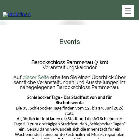
Deutsch
Englisch
Spanisch
Polnisch
Tschechisch
Startseite
Hotel / Preise
Zimmer
Gruppenreisen
Parken
Galerie
Events
Online buchen
Online Buchung
Tagungen und Feiern
Barockschloss Rammenau (7 km)
Arrangements
Veranstaltungskalender
Restaurant
Speisekarte
Auf
dieser Seite
erhalten Sie einen Überblick über
Bischofswerda
sämtliche Veranstaltungen und Ausstellungen im
Stadthistorie
nahegelegenen Barockschloss Rammenau.
Freizeit
Events
Schiebocker Tage - Das Stadtfest von und für
1A-Einkaufsstadt
Bischofswerda
Ausflugsziele
Die 33. Schiebocker Tage finden vom 12. bis 14. Juni 2026
Albrechtsburg Meissen
statt.
Barockschloss Rammenau
Alljährlich im Juni laden die Stadt und die AG Schiebocker
Tage 2.0 zum dreitägigen Stadtfest, den „Schiebocker Tagen“
Bautzen
ein. Genau dann verwandelt sich die Innenstadt für ein
Berggasthof Pichobauden
Wochenende in eine bunte Festmeile mit Musik, regionalen
Damastmuseum Grossschönau