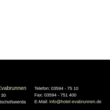
steht mit seiner Schatzkammer und seinem Kloste
ist ein Ort der Ruhe und der Andacht, genau da
langen Autofahrt, oder für einen Wochenendausf
Besichtigen Sie die Schatzkammer, den Kräuterga
weiteren Tag. Das Kloster liegt direkt an der Ha
angebunden. Ein Parkplatz in der unmittelbare
Ausflug bei.
Evabrunnen
Telefon: 03594 - 75 10
Fax: 03594 - 751 400
 30
E-Mail:
info@hotel-evabrunnen.de
ischofswerda